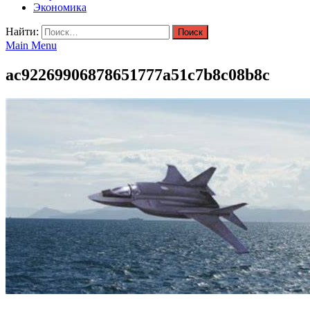
Экономика
Найти:
Main Menu
ac92269906878651777a51c7b8c08b8c