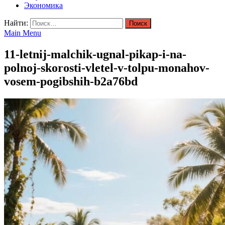
Экономика
Найти:
Main Menu
11-letnij-malchik-ugnal-pikap-i-na-
polnoj-skorosti-vletel-v-tolpu-monahov-
vosem-pogibshih-b2a76bd