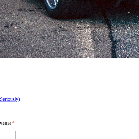
Seriously)
ечены
*