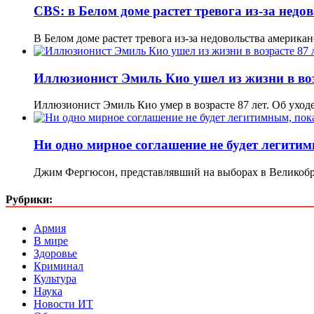
CBS: в Белом доме растет тревога из-за нед
В Белом доме растет тревога из-за недовольства амери
Иллюзионист Эмиль Кио ушел из жизни в воз
Иллюзионист Эмиль Кио умер в возрасте 87 лет. Об уход
Ни одно мирное соглашение не будет легити
Джим Фергюсон, представлявший на выборах в Великобр
Рубрики:
Армия
В мире
Здоровье
Криминал
Культура
Наука
Новости ИТ