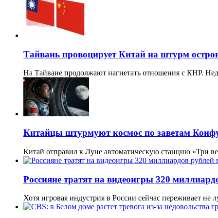
Тайвань провоцирует Китай на штурм остро
На Тайване продолжают нагнетать отношения с КНР. Нед
Китайцы штурмуют космос по заветам Конф
Китай отправил к Луне автоматическую станцию «Три в
Россияне тратят на видеоигры 320 миллиардо
Хотя игровая индустрия в России сейчас переживает не 