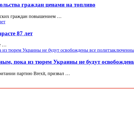
овольства граждан ценами на топливо
канских граждан повышением …
расте 87 лет
е …
мным, пока из тюрем Украины не будут освобожде
итании партию Brexit, призвал …