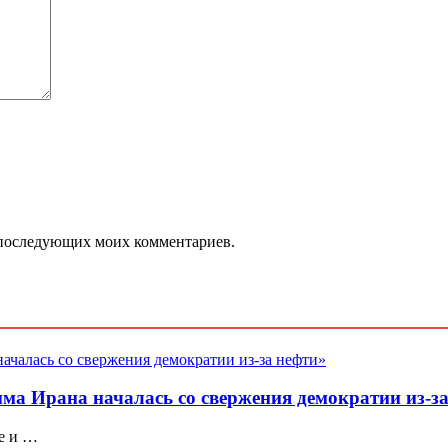
ля последующих моих комментариев.
ма Ирана началась со свержения демократии из-з
ое и …