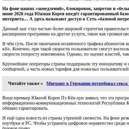
На фоне наших «замедлений», блокировок, запретов и «бел
июне 2026 года Южная Корея введёт гарантированный базов
интернета… А здесь называют доступ в Сеть «базовой потр
Данный шаг стал частью более широкой стратегии правительс
расширения программы на другие услуги, такие как громкогово
В чём суть. После окончания оплаченного трафика абонентов ко
кб/с. Конечно, при такой скорости пользователи смогут воспо
скорости попросту невозможна. Однако, по оценке властей, т
Крупнейшие операторы страны поддержали эту инициативу и о
сообщений, а часть новых тарифов для пожилых пользователе
Читайте также »
Мигрант в Германии потребовал секса у
Вице-премьер Южной Кореи Пэ Кён-хун заявил, что эта програм
информационно-коммуникационных технологий Республики Корея
обязано гарантировать.
И ещё одна новость из страны утренней свежести. На фоне р
ноутбуки и PC. Чтобы устранить цифровое неравенство среди н
базовое право.