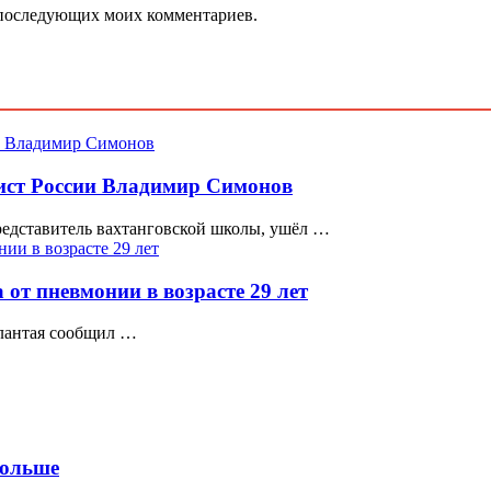
ля последующих моих комментариев.
тист России Владимир Симонов
редставитель вахтанговской школы, ушёл …
от пневмонии в возрасте 29 лет
алантая сообщил …
больше