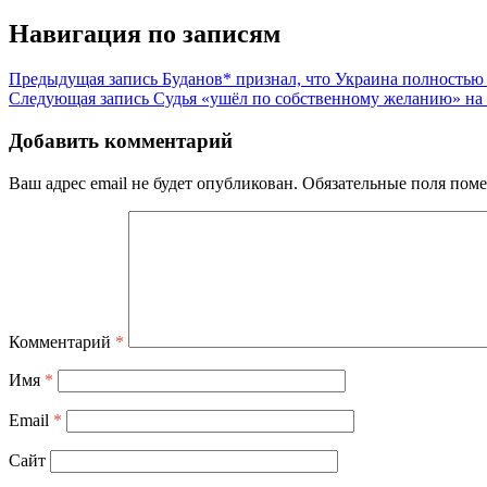
Навигация по записям
Предыдущая запись
Буданов* признал, что Украина полностью 
Следующая запись
Судья «ушёл по собственному желанию» на
Добавить комментарий
Ваш адрес email не будет опубликован.
Обязательные поля пом
Комментарий
*
Имя
*
Email
*
Сайт