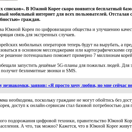
ых списков». В Южной Корее скоро появится бесплатный баз
ый мобильный интернет для всех пользователей. Отсталая ст
ебностью» граждан.
тва Южной Кореи по цифровизации общества и улучшению качес
рящая связь для экстренных случаев.
рейских мобильных операторов теперь будут на вырубать, а пред
льзоваться в основном мессенджерами или картографическими сер
акое решение потенциально поможет примерно 7 миллионам корей
бещали запустить дешёвые 5G-планы для пожилых людей. Для э
й получит безлимитные звонки и SMS.
 незнакомки, заявив: «Я просто хочу любви, но мне сейчас н
ма необходима, поскольку граждане не могут обойтись без дост
, доступ к онлайн-сервисам стал базовой потребностью для гр
езкого подорожания цифровой техники, правительство Южной Ко
аселения. А что, так можно? Кажется, что в Южной Корее живут 