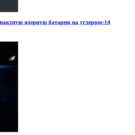
пактную ядерную батарею на углероде-14