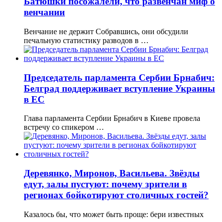
Батюшки посожалели, что развенчан миф о
венчании
Венчание не держит Собравшись, они обсудили
печальную статистику разводов в …
Председатель парламента Сербии Брнабич:
Белград поддерживает вступление Украины
в ЕС
Глава парламента Сербии Брнабич в Киеве провела
встречу со спикером …
Деревянко, Миронов, Васильева. Звёзды
едут, залы пустуют: почему зрители в
регионах бойкотируют столичных гостей?
Казалось бы, что может быть проще: бери известных