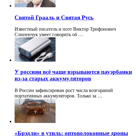
Святой Грааль и Святая Русь
Известный писатель и поэт Виктор Трифонович
Слипенчук умеет говорить об …
У россиян всё чаще взрываются пауэрбанки
из-за старых аккумуляторов
В России зафиксирован рост числа возгораний
портативных аккумуляторов. Только за …
«Брэдли» в утиль: оптоволоконные дроны