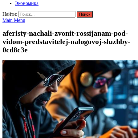
Экономика
Найти:
Main Menu
aferisty-nachali-zvonit-rossijanam-pod-
vidom-predstavitelej-nalogovoj-sluzhby-
0cd8c3e