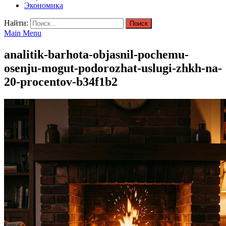
Экономика
Найти:
Main Menu
analitik-barhota-objasnil-pochemu-
osenju-mogut-podorozhat-uslugi-zhkh-na-
20-procentov-b34f1b2