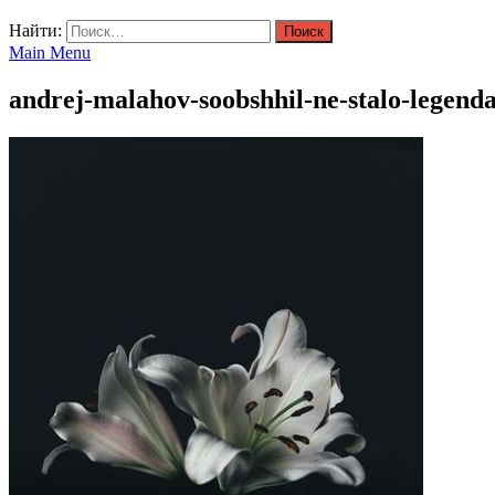
Найти:
Main Menu
andrej-malahov-soobshhil-ne-stalo-legend