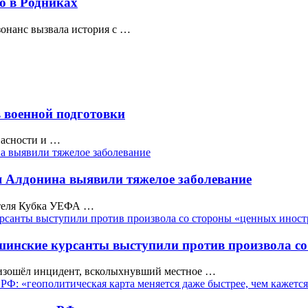
ю в Родниках
онанс вызвала история с …
в военной подготовки
пасности и …
я Алдонина выявили тяжелое заболевание
ителя Кубка УЕФА …
инские курсанты выступили против произвола со
оизошёл инцидент, всколыхнувший местное …