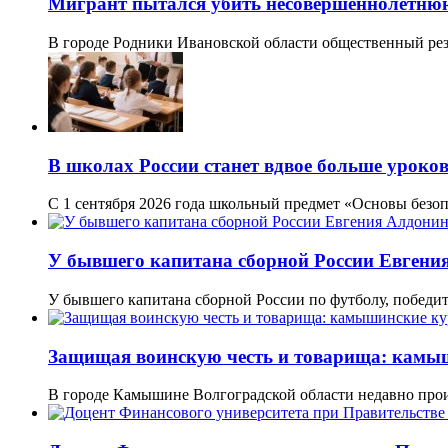
Мигрант пытался убить несовершеннолетню
В городе Родники Ивановской области общественный рез
В школах России станет вдвое больше уроко
С 1 сентября 2026 года школьный предмет «Основы безо
У бывшего капитана сборной России Евгени
У бывшего капитана сборной России по футболу, побед
Защищая воинскую честь и товарища: камыш
В городе Камышине Волгоградской области недавно пр