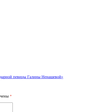
ендарной певицы Галины Ненашевой»
ечены
*