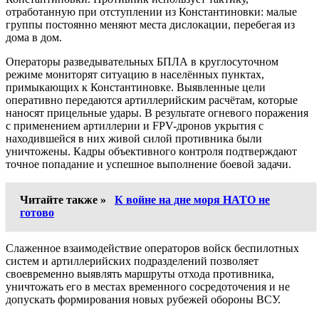
отработанную при отступлении из Константиновки: малые
группы постоянно меняют места дислокации, перебегая из
дома в дом.
Операторы разведывательных БПЛА в круглосуточном
режиме мониторят ситуацию в населённых пунктах,
примыкающих к Константиновке. Выявленные цели
оперативно передаются артиллерийским расчётам, которые
наносят прицельные удары. В результате огневого поражения
с применением артиллерии и FPV-дронов укрытия с
находившейся в них живой силой противника были
уничтожены. Кадры объективного контроля подтверждают
точное попадание и успешное выполнение боевой задачи.
Читайте также »
К войне на дне моря НАТО не
готово
Слаженное взаимодействие операторов войск беспилотных
систем и артиллерийских подразделений позволяет
своевременно выявлять маршруты отхода противника,
уничтожать его в местах временного сосредоточения и не
допускать формирования новых рубежей обороны ВСУ.