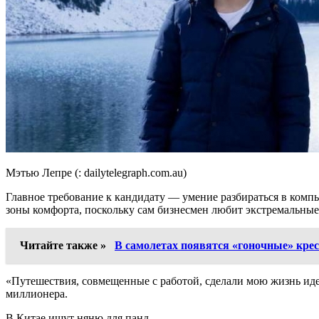
Мэтью Лепре (: dailytelegraph.com.au)
Главное требование к кандидату — умение разбираться в комп
зоны комфорта, поскольку сам бизнесмен любит экстремальные
Читайте также »
В самолетах появятся «гоночные» кре
«Путешествия, совмещенные с работой, сделали мою жизнь идеа
миллионера.
В Китае ищут няню для панд.