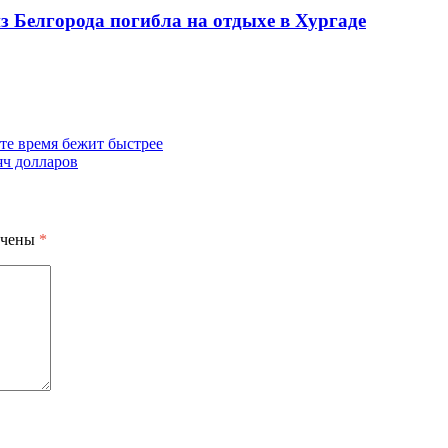
из Белгорода погибла на отдыхе в Хургаде
те время бежит быстрее
яч долларов
ечены
*