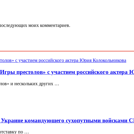
ля последующих моих комментариев.
 «Игры престолов» с участием российского актера
олов» и нескольких других …
о Украине командующего сухопутными войсками С
отставку по …