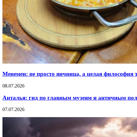
Менемен: не просто яичница, а целая философия 
08.07.2026
Анталья: гид по главным музеям и античным по
07.07.2026