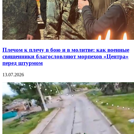
Плечом к плечу в бою и в молитве: как военные
священники благословляют морпехов «Центра»
перед штурмом
13.07.2026