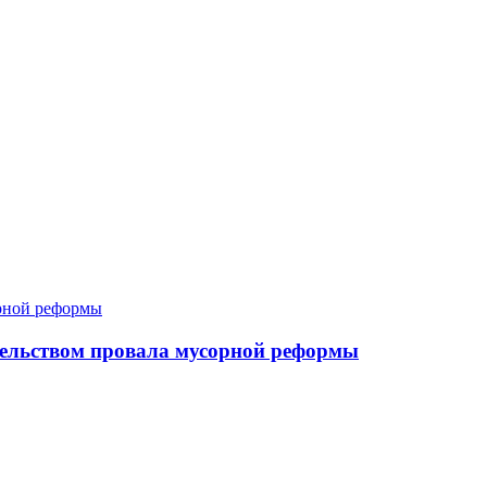
тельством провала мусорной реформы