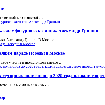
зни
кновенной крестьянской …
 «голос фигурного катания» Александр Гришин
ания» Александр Гришин В Москве …
тоящем параде Победы в Москве
свое участие в предстоящем параде …
 мусорных полигонов до 2029 года назвали свиде
 временных мусорных свалок …
мир