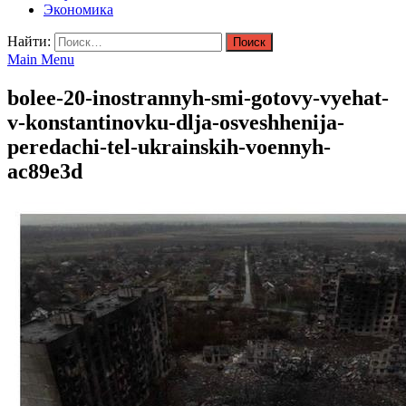
Экономика
Найти:
Main Menu
bolee-20-inostrannyh-smi-gotovy-vyehat-
v-konstantinovku-dlja-osveshhenija-
peredachi-tel-ukrainskih-voennyh-
ac89e3d