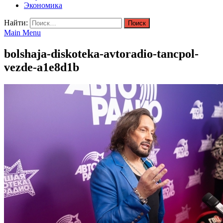
Экономика
Найти:
Main Menu
bolshaja-diskoteka-avtoradio-tancpol-
vezde-a1e8d1b