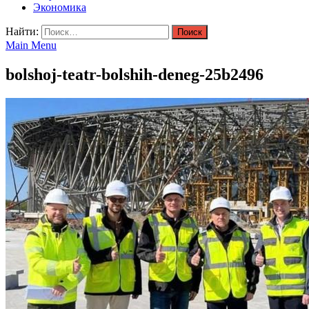
Экономика
Найти:
Main Menu
bolshoj-teatr-bolshih-deneg-25b2496