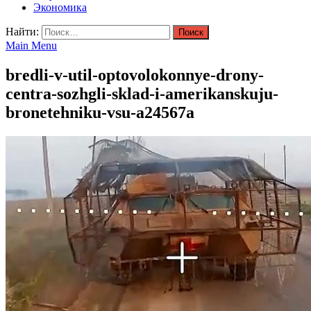
Экономика
Найти:
Main Menu
bredli-v-util-optovolokonnye-drony-
centra-sozhgli-sklad-i-amerikanskuju-
bronetehniku-vsu-a24567a