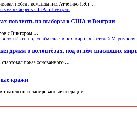
овал победу команды над Атлетико (3:0) …
ках повлиять на выборы в США и Венгрии
ров с Виктором …
ная драма о волонтёрах, под огнём спасавших ми
 стартовал показ основанного …
рные кражи
в тщательно спланированные операции, …