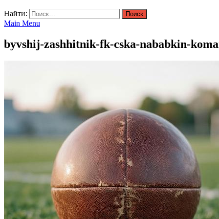
Найти:
Main Menu
byvshij-zashhitnik-fk-cska-nababkin-koma