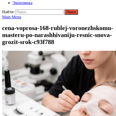
Экономика
Найти:
Main Menu
cena-voprosa-168-rublej-voronezhskomu-
masteru-po-narashhivaniju-resnic-snova-
grozit-srok-c93f788