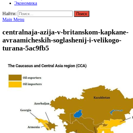
Экономика
Найти:
Main Menu
centralnaja-azija-v-britanskom-kapkane-
avraamicheskih-soglashenij-i-velikogo-
turana-5ac9fb5