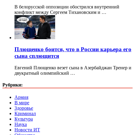
В белорусской оппозиции обострился внутренний
конфликт между Сергеем Тихановским и …
Плющенко боится, что в России карьера его
сына сплющится
Евгений Плющенко везет сына в Азербайджан Тренер и
двукратный олимпийский …
Рубрики:
Армия
В мире
Здоровье
Криминал
Культура
Наука
Новости ИТ