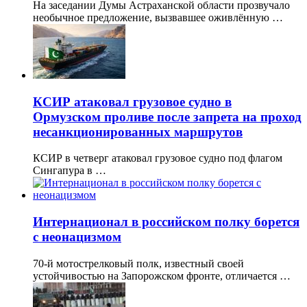
На заседании Думы Астраханской области прозвучало
необычное предложение, вызвавшее оживлённую …
КСИР атаковал грузовое судно в
Ормузском проливе после запрета на проход
несанкционированных маршрутов
КСИР в четверг атаковал грузовое судно под флагом
Сингапура в …
Интернационал в российском полку борется
с неонацизмом
70-й мотострелковый полк, известный своей
устойчивостью на Запорожском фронте, отличается …