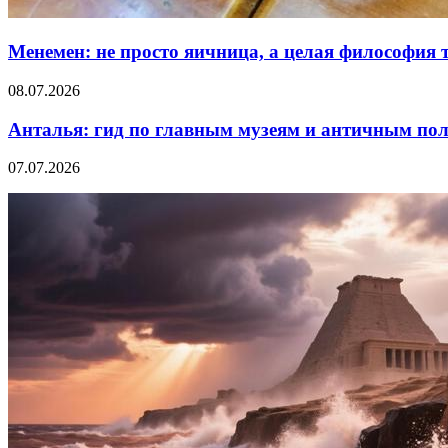
Менемен: не просто яичница, а целая философия 
08.07.2026
Анталья: гид по главным музеям и античным по
07.07.2026