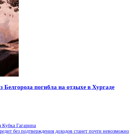
из Белгорода погибла на отдыхе в Хургаде
 Кубка Гагарина
кредит без подтверждения доходов станет почти невозможно