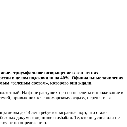
живает триумфальное возвращение в топ летних
России в целом подскочили на 40%. Официальные заявления
амым «зеленым светом», которого они ждали.
бюджетный. На фоне растущих цен на перелеты и проживание в
 семей, привыкших к черноморскому отдыху, переплата за
ы детям до 14 лет требуется загранпаспорт, что стало
жных документов, пишет rosbalt.ru. Те, кто не успел или не
тствуют по определению.