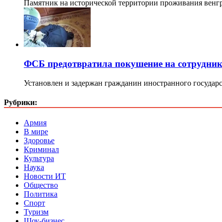
Памятник на исторической территории проживания венг
ФСБ предотвратила покушение на сотрудни
Установлен и задержан гражданин иностранного государ
Рубрики:
Армия
В мире
Здоровье
Криминал
Культура
Наука
Новости ИТ
Общество
Политика
Спорт
Туризм
Шоу-бизнес