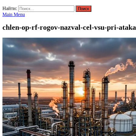
Найти:
Main Menu
chlen-op-rf-rogov-nazval-cel-vsu-pri-atak