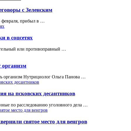
еговоры с Зеленским
о февраля, прибыл в …
и в соцсетях
бительный или противоправный …
т организм
ть организм Нутрициолог Ольга Панова …
ия на псковских десантников
нные по расследованию уголовного дела …
вернили святое место для венгров