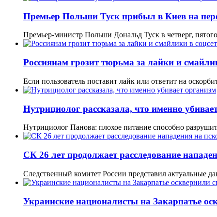
Премьер Польши Туск прибыл в Киев на пер
Премьер-министр Польши Дональд Туск в четверг, пятог
Россиянам грозит тюрьма за лайки и смайлик
Если пользователь поставит лайк или ответит на оскор
Нутрициолог рассказала, что именно убивае
Нутрициолог Панова: плохое питание способно разруши
СК 26 лет продолжает расследование нападен
Следственный комитет России представил актуальные да
Украинские националисты на Закарпатье оск