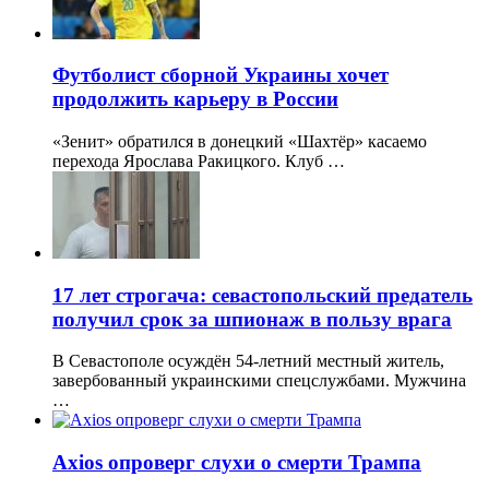
Футболист сборной Украины хочет
продолжить карьеру в России
«Зенит» обратился в донецкий «Шахтёр» касаемо
перехода Ярослава Ракицкого. Клуб …
17 лет строгача: севастопольский предатель
получил срок за шпионаж в пользу врага
В Севастополе осуждён 54-летний местный житель,
завербованный украинскими спецслужбами. Мужчина
…
Axios опроверг слухи о смерти Трампа