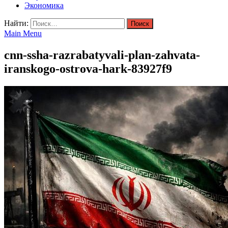
Экономика
Найти:
Main Menu
cnn-ssha-razrabatyvali-plan-zahvata-
iranskogo-ostrova-hark-83927f9