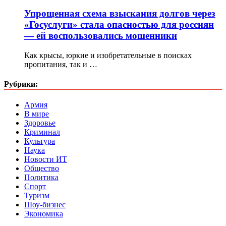
Упрощенная схема взыскания долгов через
«Госуслуги» стала опасностью для россиян
— ей воспользовались мошенники
Как крысы, юркие и изобретательные в поисках
пропитания, так и …
Рубрики:
Армия
В мире
Здоровье
Криминал
Культура
Наука
Новости ИТ
Общество
Политика
Спорт
Туризм
Шоу-бизнес
Экономика