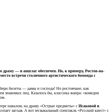
 драму — и аншлаг обеспечен. Но, к примеру, Ростов-на-
место встречи столичного артистического бомонда с
, бери билеты — дамы и господа! Но ростовчане, как
ем знакомых лиц. Казалось бы, классика жанра: «комедия
ом.
артере навалом, на драму «Острые предметы» с
Исаковой и
упает загодя. А вот музыкальный спектакль «Русский крест» с