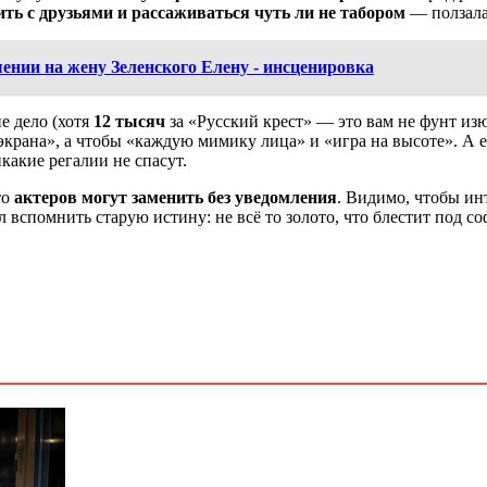
ть с друзьями и рассаживаться чуть ли не табором
— ползала 
ении на жену Зеленского Елену - инсценировка
е дело (хотя
12 тысяч
за «Русский крест» — это вам не фунт из
экрана», а чтобы «каждую мимику лица» и «игра на высоте». А е
какие регалии не спасут.
то
актеров могут заменить без уведомления
. Видимо, чтобы ин
вспомнить старую истину: не всё то золото, что блестит под со