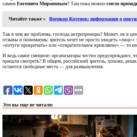
самим
Евгением Мироновым
? Там пока можно
смело приходи
Читайте также »
Военкор Котенок: информация о покуш
Так в чем же проблема, господа антрепренеры? Может, не в цен
отзывы и понимаешь: зритель хочет не просто увидеть «лицо с 
«потуги прокричать» или «отвратительное кривляние» — то ни
И ведь самое смешное: организаторы честно предупреждают, ч
пришли смотреть? В общем, российский зритель, похоже, решил 
остаются свободные места — для размышления.
Это вы еще не читали: