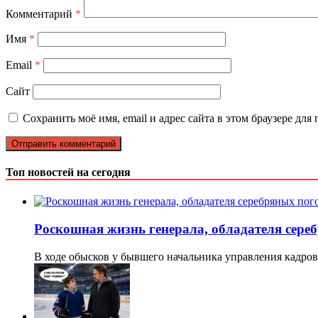
Комментарий
*
Имя
*
Email
*
Сайт
Сохранить моё имя, email и адрес сайта в этом браузере д
Топ новостей на сегодня
Роскошная жизнь генерала, обладателя сереб
В ходе обысков у бывшего начальника управления кад