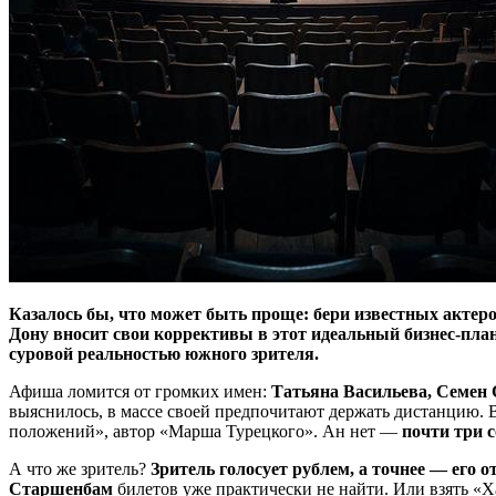
Казалось бы, что может быть проще: бери известных актер
Дону вносит свои коррективы в этот идеальный бизнес-план
суровой реальностью южного зрителя.
Афиша ломится от громких имен:
Татьяна Васильева, Семен 
выяснилось, в массе своей предпочитают держать дистанцию. В
положений», автор «Марша Турецкого». Ан нет —
почти три с
А что же зритель?
Зритель голосует рублем, а точнее — его о
Старшенбам
билетов уже практически не найти. Или взять «