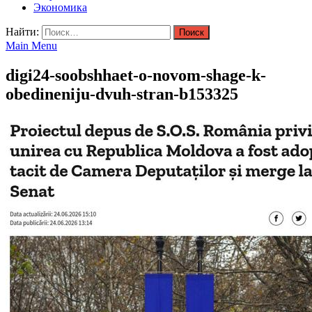
Экономика
Найти:
Main Menu
digi24-soobshhaet-o-novom-shage-k-
obedineniju-dvuh-stran-b153325