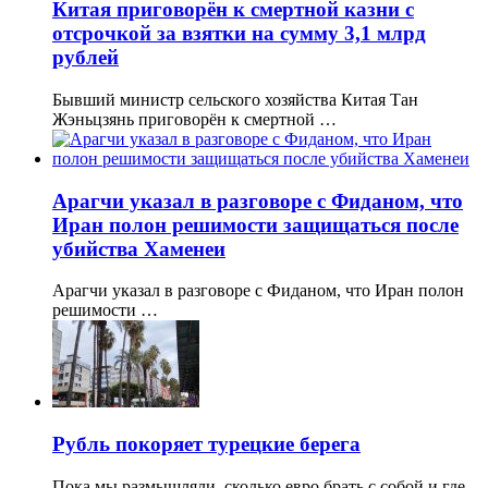
Китая приговорён к смертной казни с
отсрочкой за взятки на сумму 3,1 млрд
рублей
Бывший министр сельского хозяйства Китая Тан
Жэньцзянь приговорён к смертной …
Арагчи указал в разговоре с Фиданом, что
Иран полон решимости защищаться после
убийства Хаменеи
Арагчи указал в разговоре с Фиданом, что Иран полон
решимости …
Рубль покоряет турецкие берега
Пока мы размышляли, сколько евро брать с собой и где