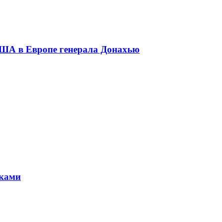
ША в Европе генерала Донахью
уками