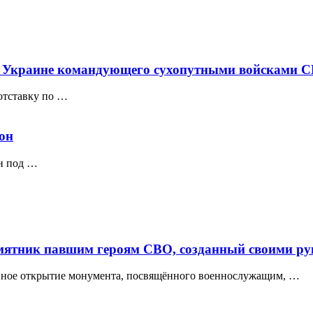
о Украине командующего сухопутными войсками С
отставку по …
он
он под …
ятник павшим героям СВО, созданный своими р
нное открытие монумента, посвящённого военнослужащим, …