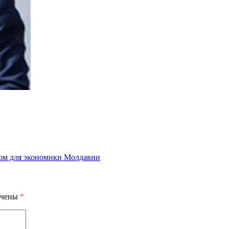
ром для экономики Молдавии
ечены
*