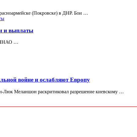
расноармейске (Покровске) в ДНР. Бои …
ки и выплаты
в ЯНАО …
альной войне и ослабляют Европу
н-Люк Меланшон раскритиковал разрешение киевскому …