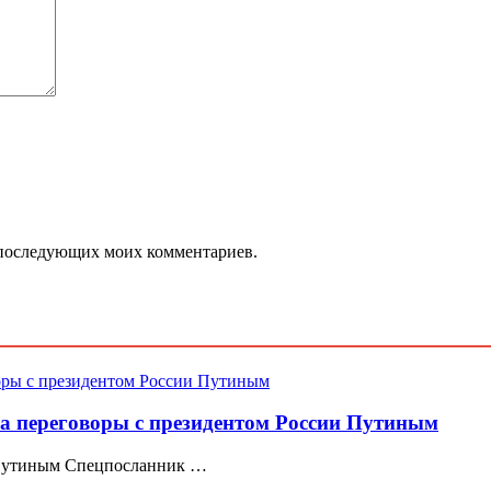
ля последующих моих комментариев.
а переговоры с президентом России Путиным
с Путиным Спецпосланник …