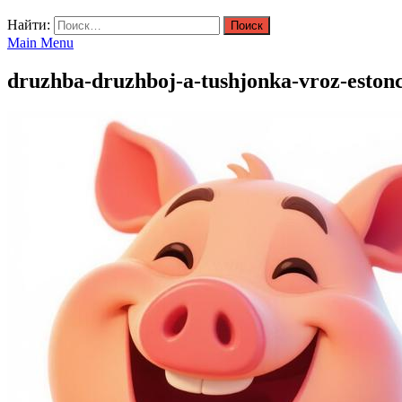
Найти:
Main Menu
druzhba-druzhboj-a-tushjonka-vroz-eston