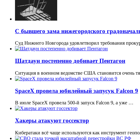
С бывшего зама нижегородского градоначаль
Суд Нижнего Новгорода удовлетворил требования проку
Шатдаун постепенно добивает Пентагон
Ситуация в военном ведомстве США становится очень т
SpaceX провела юбилейный запусук Falcon 9
В июле SpaceX провела 500-й запуск Falcon 9, а уже …
Хакеры атакуют госсектор
Кибератаки всё чаще используются как инструмент геоп