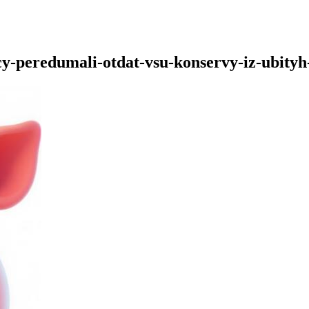
cy-peredumali-otdat-vsu-konservy-iz-ubity