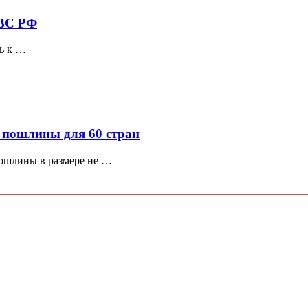
 ВС РФ
сь к …
 пошлины для 60 стран
ошлины в размере не …