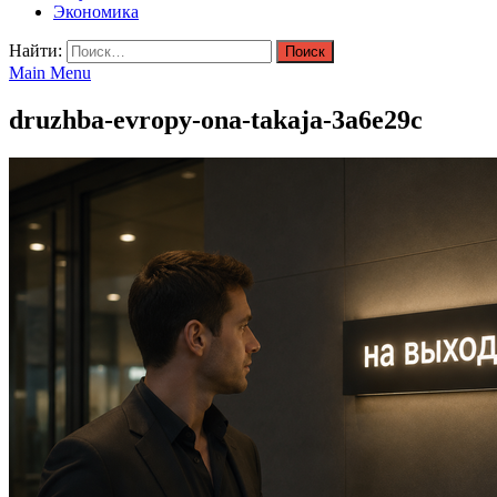
Экономика
Найти:
Main Menu
druzhba-evropy-ona-takaja-3a6e29c