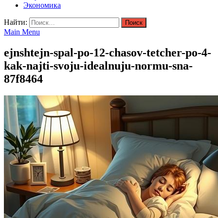
Экономика
Найти:
Main Menu
ejnshtejn-spal-po-12-chasov-tetcher-po-4-
kak-najti-svoju-idealnuju-normu-sna-
87f8464