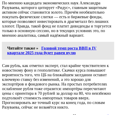
По мнению кандидата экономических наук Александра
Разуваева, которого цитирует «Ридус», главным защитным
активом сейчас становится золото. Причём необязательно
покупать физические слитки — есть и биржевые фонды,
которые позволяют инвестировать в драгметалл без лишних
хлопот. Правда, такой фонд не платит дивиденды и торгуется
только в основную сессию, но в текущих условиях это, по
мнению аналитика, самый надёжный вариант.
Читайте также »
Годовой темп роста ВВП в IV
квартале 2025 года будет равен нулю
Сам рубль, как отметил эксперт, стал крайне чувствителен к
новостному фону и геополитике. Скачки курса повышают
вероятность того, что ЦБ на ближайшем заседании оставит
ключевую ставку без изменений, а это хорошо для
экспортёров и фондового рынка. На простых потребителях
ослабление рубля тоже отразится: импортёры пересчитают
цены с ориентира в 70 рублей за доллар на 80, что неизбежно
подтолкнёт стоимость импортных товаров вверх.
Прогнозировать же точный курс на конец года, по словам
Разуваева, сейчас не возьмётся никто.