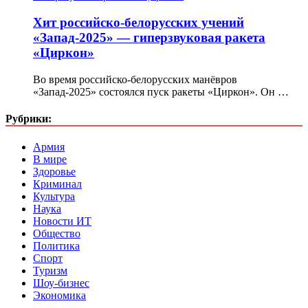
Хит российско-белорусских учений
«Запад-2025» — гиперзвуковая ракета
«Циркон»
Во время российско-белорусских манёвров
«Запад-2025» состоялся пуск ракеты «Циркон». Он …
Рубрики:
Армия
В мире
Здоровье
Криминал
Культура
Наука
Новости ИТ
Общество
Политика
Спорт
Туризм
Шоу-бизнес
Экономика