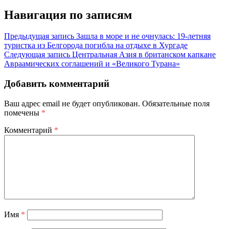
Навигация по записям
Предыдущая запись
Зашла в море и не очнулась: 19-летняя
туристка из Белгорода погибла на отдыхе в Хургаде
Следующая запись
Центральная Азия в британском капкане
Авраамических соглашений и «Великого Турана»
Добавить комментарий
Ваш адрес email не будет опубликован.
Обязательные поля
помечены
*
Комментарий
*
Имя
*