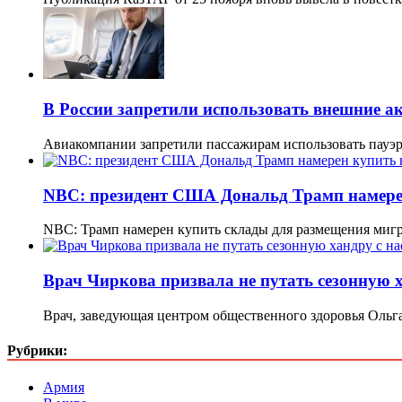
В России запретили использовать внешние а
Авиакомпании запретили пассажирам использовать пауэр
NBC: президент США Дональд Трамп намере
NBC: Трамп намерен купить склады для размещения миг
Врач Чиркова призвала не путать сезонную х
Врач, заведующая центром общественного здоровья Ольг
Рубрики:
Армия