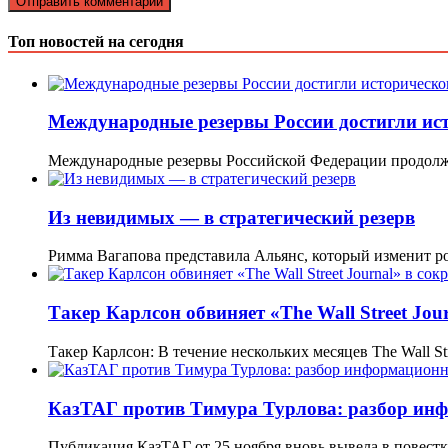
Топ новостей на сегодня
Международные резервы России достигли ист
Международные резервы Российской Федерации продолжи
Из невидимых — в стратегический резерв
Римма Вагапова представила Альянс, который изменит р
Такер Карлсон обвиняет «The Wall Street Jo
Такер Карлсон: В течение нескольких месяцев The Wall Str
КазТАГ против Тимура Турлова: разбор ин
Публикация КазТАГ от 25 ноября вновь вывела в повест