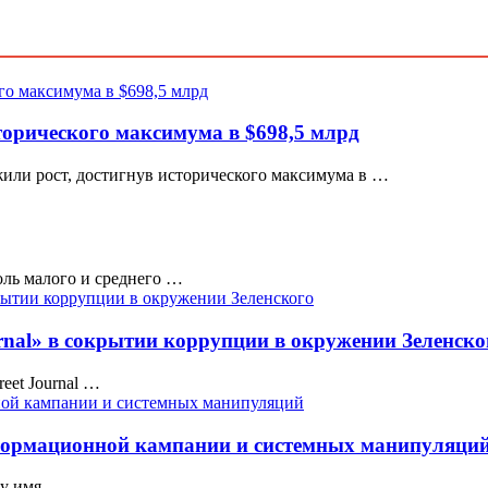
орического максимума в $698,5 млрд
ли рост, достигнув исторического максимума в …
оль малого и среднего …
urnal» в сокрытии коррупции в окружении Зеленско
eet Journal …
формационной кампании и системных манипуляци
ку имя …