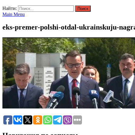
Найти:
Main Menu
eks-premer-polshi-otdal-ukrainskuju-nagr