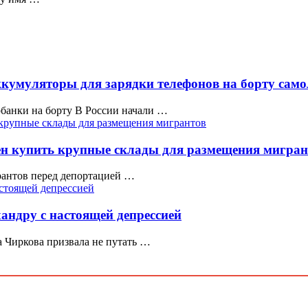
ккумуляторы для зарядки телефонов на борту само
банки на борту В России начали …
н купить крупные склады для размещения мигран
рантов перед депортацией …
андру с настоящей депрессией
а Чиркова призвала не путать …