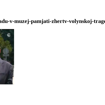
adu-v-muzej-pamjati-zhertv-volynskoj-trag