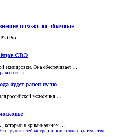
 внешне похожи на обычные
 P30 Pro …
бойцов СВО
кой экипировки. Она обеспечивает …
ода будет равен нулю
 для российской экономики …
московье
К., который в криминальном …