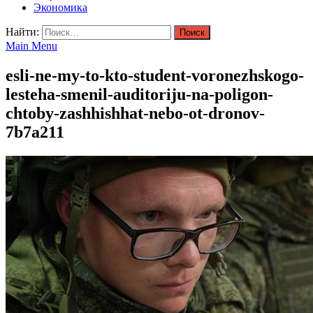
Экономика
Найти:
Main Menu
esli-ne-my-to-kto-student-voronezhskogo-
lesteha-smenil-auditoriju-na-poligon-
chtoby-zashhishhat-nebo-ot-dronov-
7b7a211