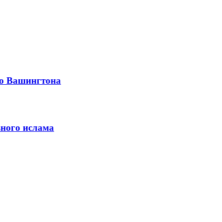
во Вашингтона
ьного ислама