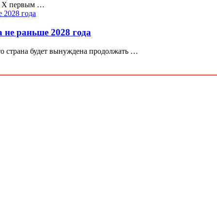
e X первым …
 не раньше 2028 года
то страна будет вынуждена продолжать …