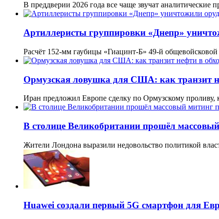
В преддверии 2026 года все чаще звучат аналитические 
Артиллеристы группировки «Днепр» уничтож
Расчёт 152-мм гаубицы «Гиацинт-Б» 49-й общевойсково
Ормузская ловушка для США: как транзит не
Иран предложил Европе сделку по Ормузскому проливу, 
В столице Великобритании прошёл массовый
Жители Лондона выразили недовольство политикой влас
Huawei создали первый 5G смартфон для Ев