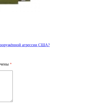
 вооружённой агрессии США?
ечены
*