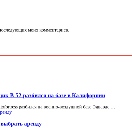
ля последующих моих комментариев.
ик B-52 разбился на базе в Калифорнии
ofortress разбился на военно-воздушной базе Эдвардс …
 выбрать аренду