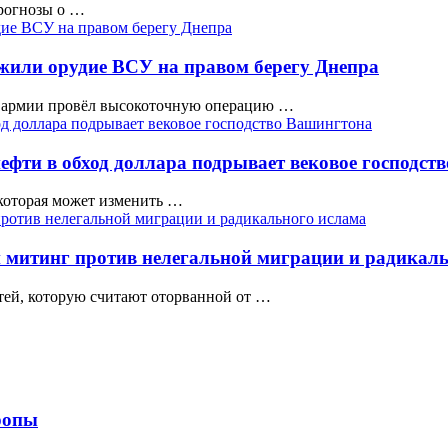
прогнозы о …
или орудие ВСУ на правом берегу Днепра
й армии провёл высокоточную операцию …
фти в обход доллара подрывает вековое господст
которая может изменить …
 митинг против нелегальной миграции и радикал
тей, которую считают оторванной от …
ропы