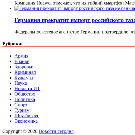
Компания Huawei отмечает, что их гибкий смартфон Mat
Германия прекратит импорт российского газа
Федеральное сетевое агентство Германии подтвердило, ч
Рубрики:
Армия
В мире
Здоровье
Криминал
Культура
Наука
Новости ИТ
Общество
Политика
Спорт
Туризм
Шоу-бизнес
Экономика
Copyright © 2026
Новости сегодня
.