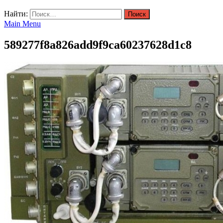
Найти:
Main Menu
589277f8a826add9f9ca60237628d1c8