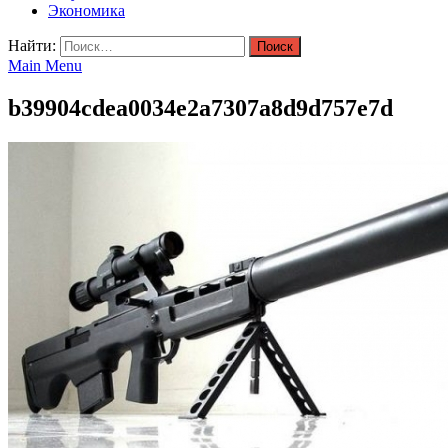
Экономика
Найти:
Main Menu
b39904cdea0034e2a7307a8d9d757e7d