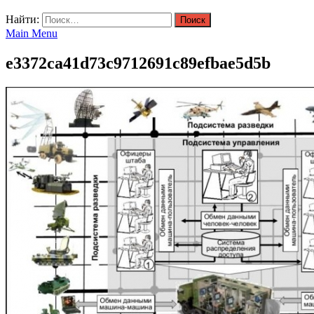
Найти:
Main Menu
e3372ca41d73c9712691c89efbae5d5b