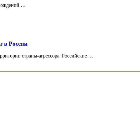
орождений …
т в России
ерритории страны-агрессора. Российские …