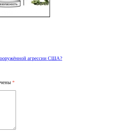
 вооружённой агрессии США?
ечены
*