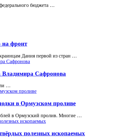
 федерального бюджета …
 на фронт
краинцам Дания первой из стран …
ра Владимира Сафронова
или …
лодки в Ормузском проливе
аблей в Ормузский пролив. Многие …
 твёрдых полезных ископаемых