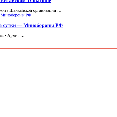
 китайском Тяньцзине
ммита Шанхайской организации …
за сутки — Минобороны РФ
я: ▪️ Армия …