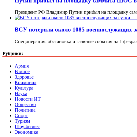
Путин прибыл на площадку саммита ШОС в
Президент РФ Владимир Путин прибыл на площадку са
ВСУ потеряли около 1085 военнослужащих 
Спецоперация: обстановка и главные события на 1 феврал
Рубрики:
Армия
В мире
Здоровье
Криминал
Культура
Наука
Новости ИТ
Общество
Политика
Спорт
Туризм
Шоу-бизнес
Экономика