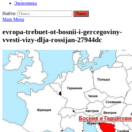
Экономика
Найти:
Main Menu
evropa-trebuet-ot-bosnii-i-gercegoviny-
vvesti-vizy-dlja-rossijan-27944dc