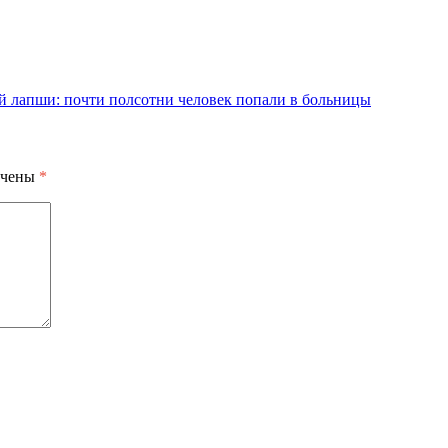
й лапши: почти полсотни человек попали в больницы
ечены
*