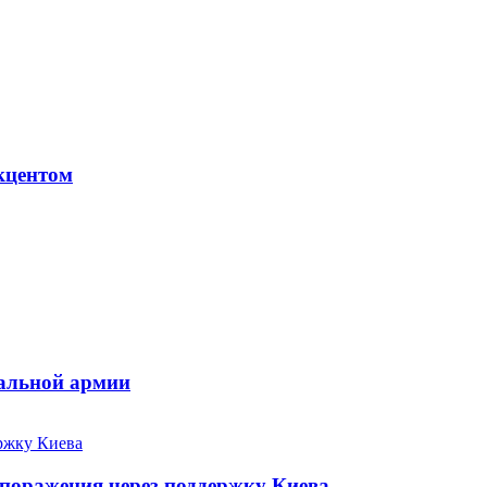
кцентом
нальной армии
 поражения через поддержку Киева