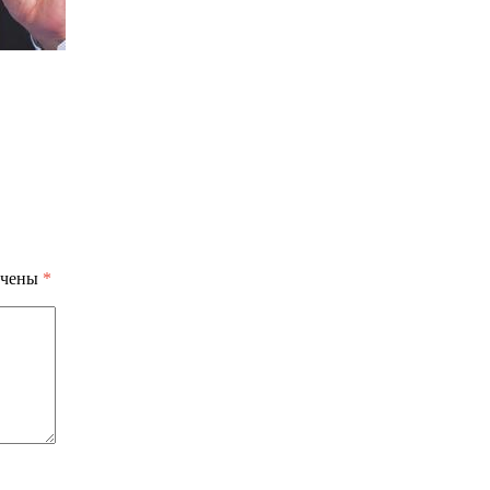
ечены
*