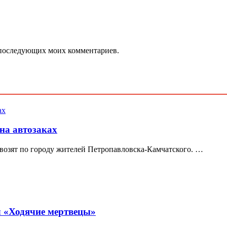
ля последующих моих комментариев.
на автозаках
звозят по городу жителей Петропавловска-Камчатского. …
л «Ходячие мертвецы»