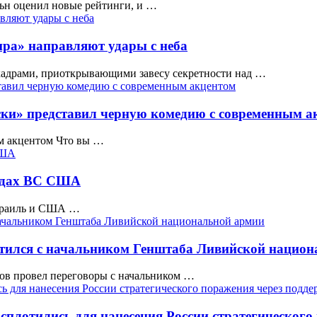
н оценил новые рейтинги, и …
ра» направляют удары с неба
адрами, приоткрывающими завесу секретности над …
ски» представил черную комедию с современным а
м акцентом Что вы …
рядах ВС США
Израиль и США …
тился с начальником Генштаба Ливийской нацио
ов провел переговоры с начальником …
сплотились для нанесения России стратегического