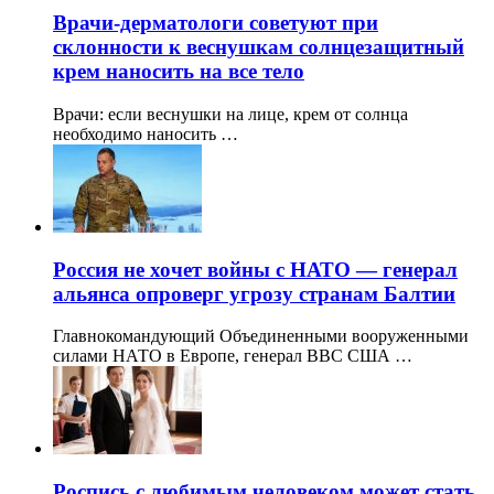
Врачи-дерматологи советуют при
склонности к веснушкам солнцезащитный
крем наносить на все тело
Врачи: если веснушки на лице, крем от солнца
необходимо наносить …
Россия не хочет войны с НАТО — генерал
альянса опроверг угрозу странам Балтии
Главнокомандующий Объединенными вооруженными
силами НАТО в Европе, генерал ВВС США …
Роспись с любимым человеком может стать