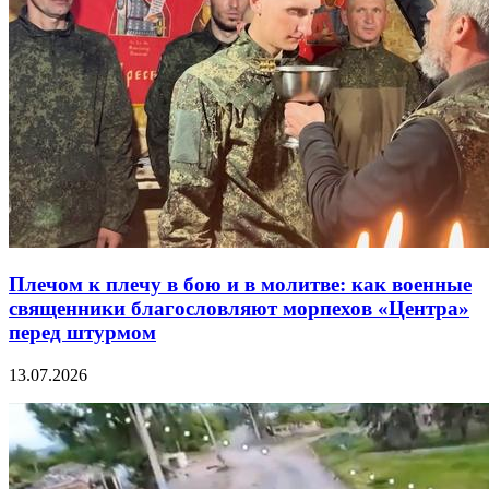
Плечом к плечу в бою и в молитве: как военные
священники благословляют морпехов «Центра»
перед штурмом
13.07.2026