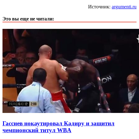
Источник:
argumenti.ru
Это вы еще не читали:
Гассиев нокаутировал Кадиру и защитил
чемпионский титул WBA