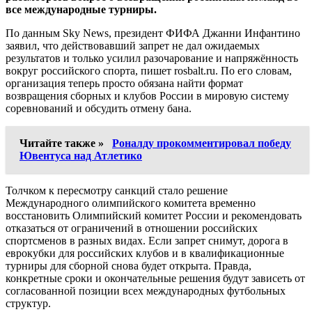
все международные турниры.
По данным Sky News, президент ФИФА Джанни Инфантино
заявил, что действовавший запрет не дал ожидаемых
результатов и только усилил разочарование и напряжённость
вокруг российского спорта, пишет rosbalt.ru. По его словам,
организация теперь просто обязана найти формат
возвращения сборных и клубов России в мировую систему
соревнований и обсудить отмену бана.
Читайте также »
Роналду прокомментировал победу
Ювентуса над Атлетико
Толчком к пересмотру санкций стало решение
Международного олимпийского комитета временно
восстановить Олимпийский комитет России и рекомендовать
отказаться от ограничений в отношении российских
спортсменов в разных видах. Если запрет снимут, дорога в
еврокубки для российских клубов и в квалификационные
турниры для сборной снова будет открыта. Правда,
конкретные сроки и окончательные решения будут зависеть от
согласованной позиции всех международных футбольных
структур.