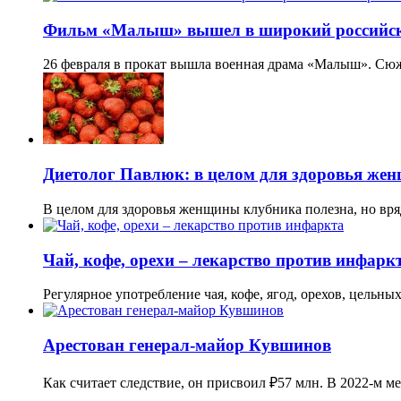
Фильм «Малыш» вышел в широкий российс
26 февраля в прокат вышла военная драма «Малыш». С
Диетолог Павлюк: в целом для здоровья же
В целом для здоровья женщины клубника полезна, но вр
Чай, кофе, орехи – лекарство против инфарк
Регулярное употребление чая, кофе, ягод, орехов, цельны
Арестован генерал-майор Кувшинов
Как считает следствие, он присвоил ₽57 млн. В 2022-м м