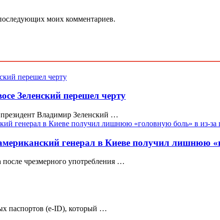
ля последующих моих комментариев.
восе Зеленский перешел черту
 президент Владимир Зеленский …
 американский генерал в Киеве получил лишнюю «г
а после чрезмерного употребления …
х паспортов (e-ID), который …