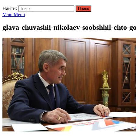
Найти:
Main Menu
glava-chuvashii-nikolaev-soobshhil-chto-g