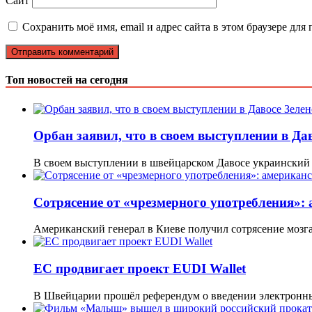
Сайт
Сохранить моё имя, email и адрес сайта в этом браузере д
Топ новостей на сегодня
Орбан заявил, что в своем выступлении в Да
В своем выступлении в швейцарском Давосе украинский
Сотрясение от «чрезмерного употребления»:
Американский генерал в Киеве получил сотрясение мозг
ЕС продвигает проект EUDI Wallet
В Швейцарии прошёл референдум о введении электронны