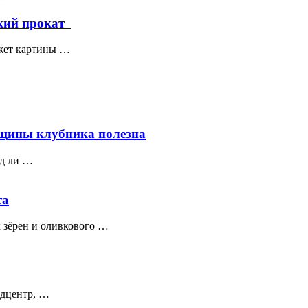
кий прокат
южет картины …
нщины клубника полезна
яд ли …
та
х зёрен и оливкового …
едцентр, …