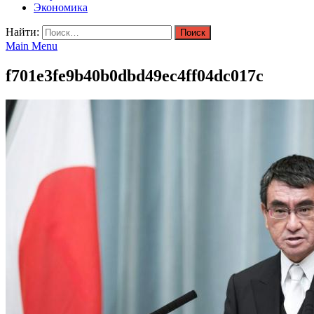
Экономика
Найти:
Main Menu
f701e3fe9b40b0dbd49ec4ff04dc017c