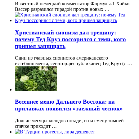
Известный немецкий комментатор Формулы-1 Хайко
Вассер разразился тирадой против новых …
Христианский сионизм дал трещину:
почему Тед Круз поссорился с теми, кого
пришел защищать
Один из главных сионистов американского
истеблишмента, сенатор-республиканец Тед Круз (с …
Весеннее меню Дальнего Востока: на
прилавках появился «таежный чеснок»
Долгие месяцы холодов позади, и на смену зимней
спячке приходит …