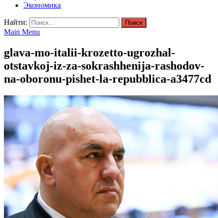
Экономика
Найти:
Main Menu
glava-mo-italii-krozetto-ugrozhal-
otstavkoj-iz-za-sokrashhenija-rashodov-
na-oboronu-pishet-la-repubblica-a3477cd