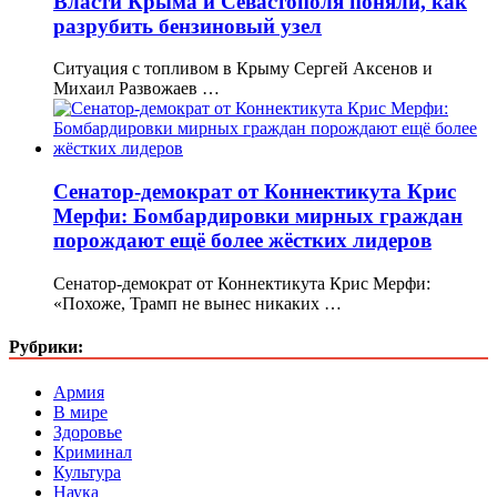
Власти Крыма и Севастополя поняли, как
разрубить бензиновый узел
Ситуация с топливом в Крыму Сергей Аксенов и
Михаил Развожаев …
Сенатор-демократ от Коннектикута Крис
Мерфи: Бомбардировки мирных граждан
порождают ещё более жёстких лидеров
Сенатор-демократ от Коннектикута Крис Мерфи:
«Похоже, Трамп не вынес никаких …
Рубрики:
Армия
В мире
Здоровье
Криминал
Культура
Наука