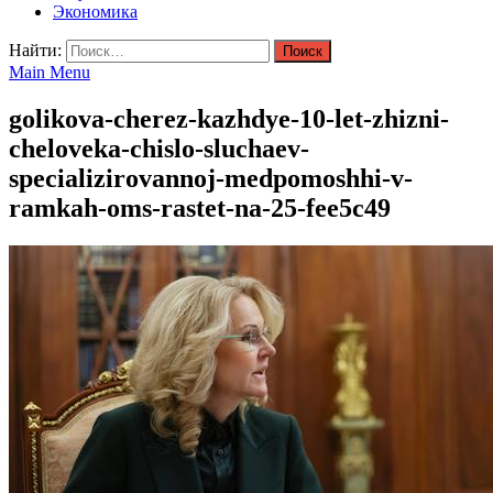
Экономика
Найти:
Main Menu
golikova-cherez-kazhdye-10-let-zhizni-
cheloveka-chislo-sluchaev-
specializirovannoj-medpomoshhi-v-
ramkah-oms-rastet-na-25-fee5c49