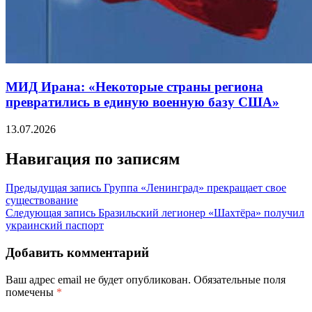
МИД Ирана: «Некоторые страны региона
превратились в единую военную базу США»
13.07.2026
Навигация по записям
Предыдущая запись
Группа «Ленинград» прекращает свое
существование
Следующая запись
Бразильский легионер «Шахтёра» получил
украинский паспорт
Добавить комментарий
Ваш адрес email не будет опубликован.
Обязательные поля
помечены
*