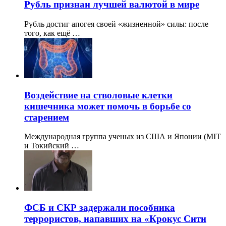
Рубль признан лучшей валютой в мире
Рубль достиг апогея своей «жизненной» силы: после
того, как ещё …
Воздействие на стволовые клетки
кишечника может помочь в борьбе со
старением
Международная группа ученых из США и Японии (MIT
и Токийский …
ФСБ и СКР задержали пособника
террористов, напавших на «Крокус Сити