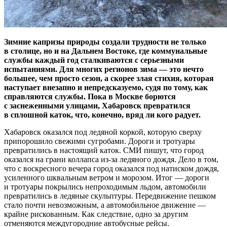
Зимние капризы природы создали трудности не только
в столице, но и на Дальнем Востоке, где коммунальные
службы каждый год сталкиваются с серьезными
испытаниями. Для многих регионов зима — это нечто
большее, чем просто сезон, а скорее злая стихия, которая
наступает внезапно и непредсказуемо, судя по тому, как
справляются службы. Пока в Москве борются
с заснеженными улицами, Хабаровск превратился
в сплошной каток, что, конечно, вряд ли кого радует.
Хабаровск оказался под ледяной коркой, которую сверху
припорошило свежими сугробами. Дороги и тротуары
превратились в настоящий каток. СМИ пишут, что город
оказался на грани коллапса из-за ледяного дождя. Дело в том,
что с воскресного вечера город оказался под натиском дождя,
усиленного шквальным ветром и морозом. Итог — дороги
и тротуары покрылись непроходимым льдом, автомобили
превратились в ледяные скульптуры. Передвижение пешком
стало почти невозможным, а автомобильное движение —
крайне рискованным. Как следствие, одно за другим
отменяются междугородние автобусные рейсы.