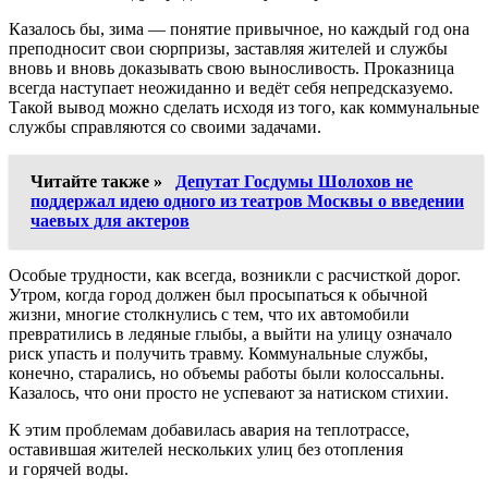
Казалось бы, зима — понятие привычное, но каждый год она
преподносит свои сюрпризы, заставляя жителей и службы
вновь и вновь доказывать свою выносливость. Проказница
всегда наступает неожиданно и ведёт себя непредсказуемо.
Такой вывод можно сделать исходя из того, как коммунальные
службы справляются со своими задачами.
Читайте также »
Депутат Госдумы Шолохов не
поддержал идею одного из театров Москвы о введении
чаевых для актеров
Особые трудности, как всегда, возникли с расчисткой дорог.
Утром, когда город должен был просыпаться к обычной
жизни, многие столкнулись с тем, что их автомобили
превратились в ледяные глыбы, а выйти на улицу означало
риск упасть и получить травму. Коммунальные службы,
конечно, старались, но объемы работы были колоссальны.
Казалось, что они просто не успевают за натиском стихии.
К этим проблемам добавилась авария на теплотрассе,
оставившая жителей нескольких улиц без отопления
и горячей воды.