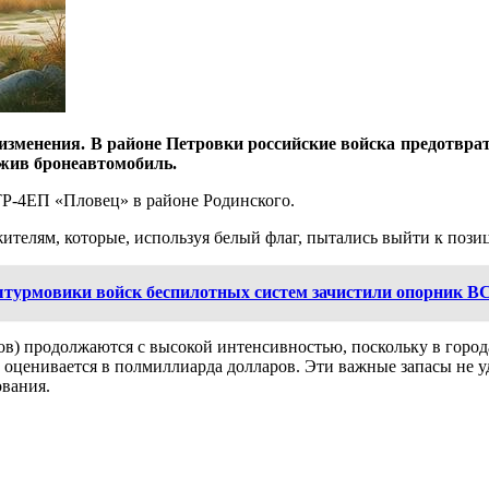
зменения. В районе Петровки российские войска предотврат
ожив бронеавтомобиль.
Р-4ЕП «Пловец» в районе Родинского.
елям, которые, используя белый флаг, пытались выйти к позиц
штурмовики войск беспилотных систем зачистили опорник В
ов) продолжаются с высокой интенсивностью, поскольку в горо
енивается в полмиллиарда долларов. Эти важные запасы не удал
ования.