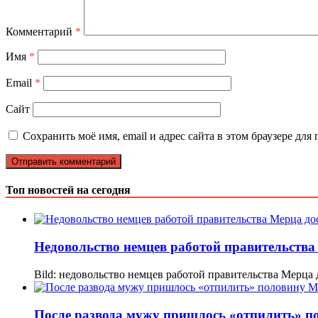
Комментарий
*
Имя
*
Email
*
Сайт
Сохранить моё имя, email и адрес сайта в этом браузере д
Топ новостей на сегодня
Недовольство немцев работой правительства
Bild: недовольство немцев работой правительства Мерц
После развода мужу пришлось «отпилить» по