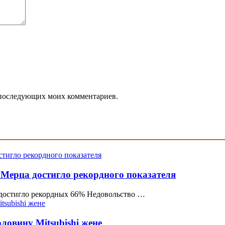
ля последующих моих комментариев.
 Мерца достигло рекордного показателя
а достигло рекордных 66% Недовольство …
ловину Mitsubishi жене