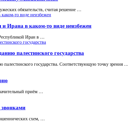
ужеских обязательств, считая решение …
 и Ирана в каком-то виде неизбежен
Республикой Иран в …
данию палестинского государства
ю палестинского государства. Соответствующую точку зрения 
зно
означительный приём …
 звонками
мошеннических схем, …