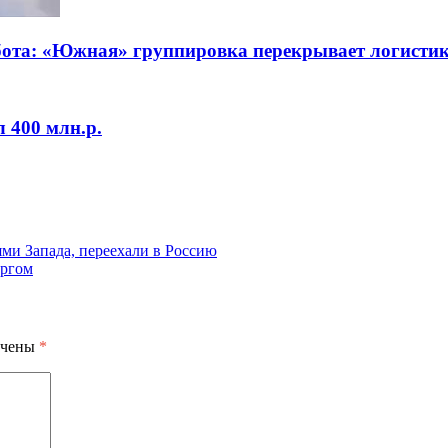
абота: «Южная» группировка перекрывает логисти
 400 млн.р.
ями Запада, переехали в Россию
оргом
ечены
*