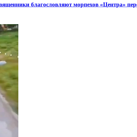
 священники благословляют морпехов «Центра» пе